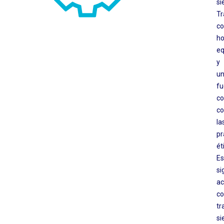
si
T
c
ho
eq
y
u
fu
c
c
la
pr
ét
Es
si
ac
c
tr
si